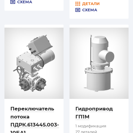
СХЕМА
ДЕТАЛИ
СХЕМА
Переключатель
Гидропривод
потока
ГП1М
ПДРК.613445.003-
1 модификация
27 деталей
10БА1