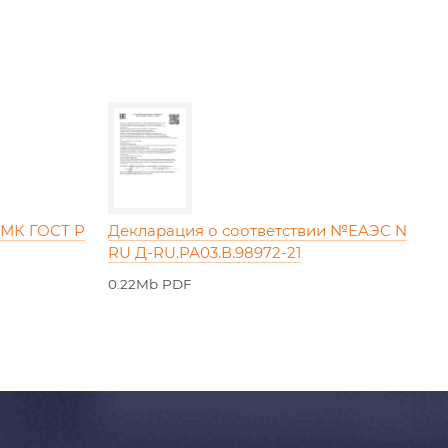
СМК ГОСТ Р
Декларация о соответствии №EAЭC N
RU Д-RU.РА03.В.98972-21
0.22Mb PDF