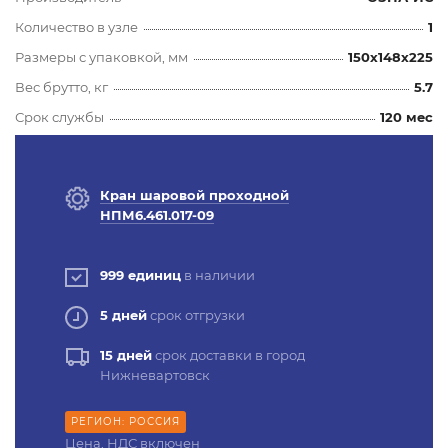
Количество в узле
1
Размеры с упаковкой, мм
150x148x225
Вес брутто, кг
5.7
Срок службы
120 мес
Кран шаровой проходной
НПМ6.461.017-09
999 единиц
в наличии
5 дней
срок отгрузки
15 дней
срок доставки в город
Нижневартовск
РЕГИОН: РОССИЯ
Цена, НДС включен