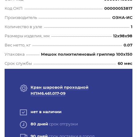
Код ОКП
00000053817
Производитель
ОЗНА-ИС
Количество в узле
1
Размеры изделия, мм
12x98x98
Вес нетто, кг
0.07
Упаковка
Мешок полиэтиленовый гриппер 100х150
Срок службы
60 мес
Кран шаровой проходной
НПМ6.461.017-09
нет в наличии
80 дней
срок отгрузки
90 дней
срок доставки в город