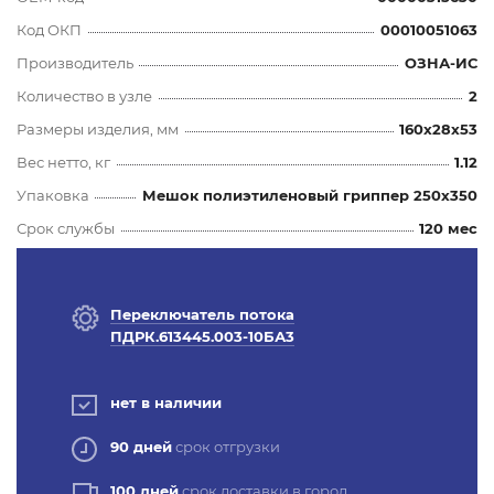
Код ОКП
00010051063
Производитель
ОЗНА-ИС
Количество в узле
2
Размеры изделия, мм
160x28x53
Вес нетто, кг
1.12
Упаковка
Мешок полиэтиленовый гриппер 250х350
Срок службы
120 мес
Переключатель потока
ПДРК.613445.003-10БА3
нет в наличии
90 дней
срок отгрузки
100 дней
срок доставки в город