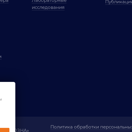
мера
Лабораторные
Публикаци
исследования
и
ы
чества
ования
ы
Политика обработки персональны
ания «ОЗНА»