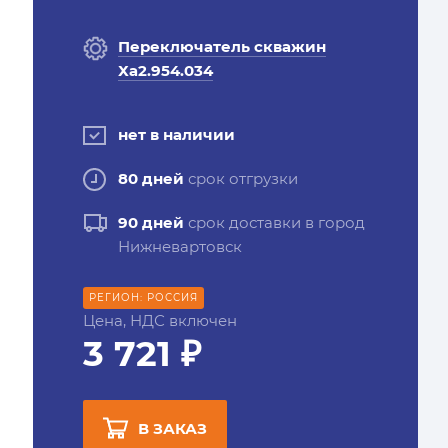
Переключатель скважин
Ха2.954.034
нет в наличии
80 дней
срок отгрузки
90 дней
срок доставки в город
Нижневартовск
РЕГИОН: РОССИЯ
Цена, НДС включен
3 721 ₽
В ЗАКАЗ