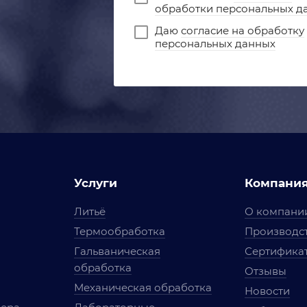
обработки персональных д
Даю
согласие на обработку
персональных данных
Услуги
Компани
Литьё
О компани
Термообработка
Производст
Гальваническая
Сертифика
обработка
Отзывы
Механическая обработка
Новости