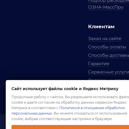
Подбор расходо
ОЗНА-МассПро
Клиентам
Заказ на сайте
Способы оплаты
Способы доставк
Гарантия
Сервисные услуги
Вопросы и ответ
Условия сотрудни
Сайт использует файлы cookie и Яндекс Метрику
Правила использ
Продолжая работу с сайтом, Вы разрешаете использовать файл
cookie и даете согласие на обработку данных сервисом Яндекс
Метрика в соответствии с
Политикой в отношении обработки
персональных данных
. Вы можете отказаться от использования
cookie, выбрав соответствующие настройки в браузере.
1958-2026 ©
Комп