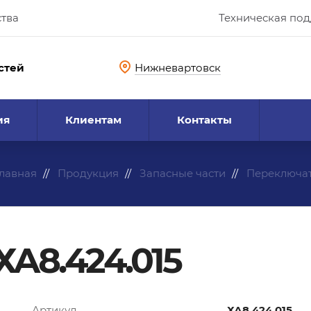
ства
Техническая по
стей
Нижневартовск
ия
Клиентам
Контакты
лавная
Продукция
Запасные части
Переключат
ХА8.424.015
Артикул
ХА8.424.015