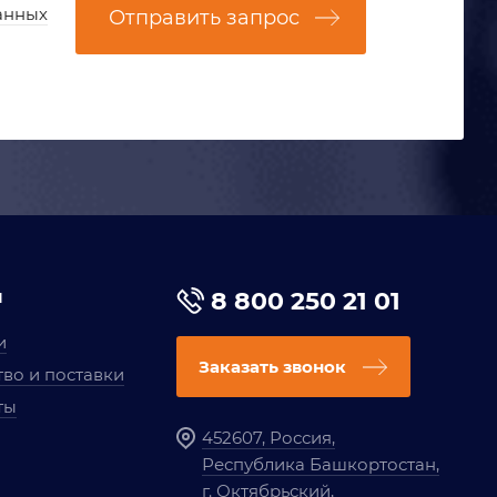
анных
Отправить запрос
я
8 800 250 21 01
и
Заказать звонок
во и поставки
ты
452607, Россия,
Республика Башкортостан,
г. Октябрьский,