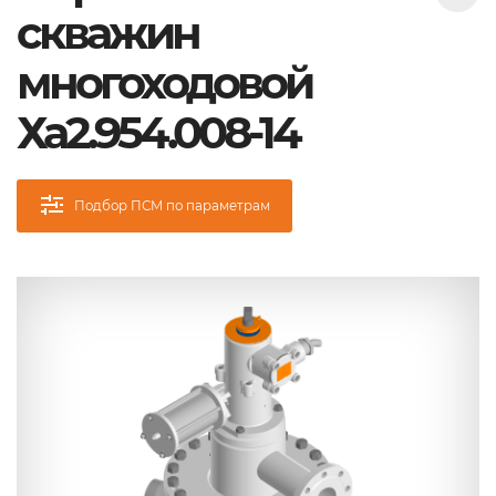
скважин
многоходовой
Ха2.954.008-14
Подбор ПСМ по параметрам