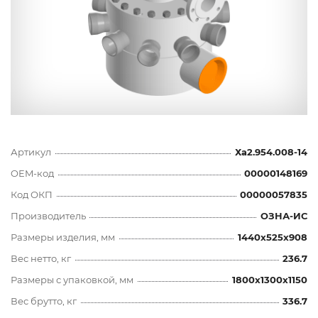
Артикул
Ха2.954.008-14
OEM-код
00000148169
Код ОКП
00000057835
Производитель
ОЗНА-ИС
Размеры изделия, мм
1440x525x908
Вес нетто, кг
236.7
Размеры с упаковкой, мм
1800x1300x1150
Вес брутто, кг
336.7