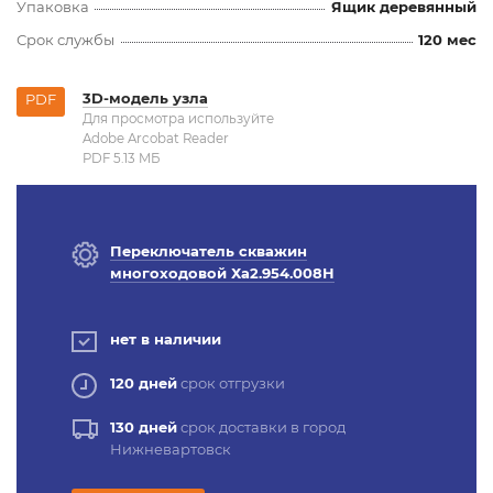
Упаковка
Ящик деревянный
Срок службы
120 мес
3D-модель узла
PDF
Для просмотра используйте
Adobe Arcobat Reader
PDF 5.13 MБ
Переключатель скважин
многоходовой Ха2.954.008Н
нет в наличии
120 дней
срок отгрузки
130 дней
срок доставки в город
Нижневартовск