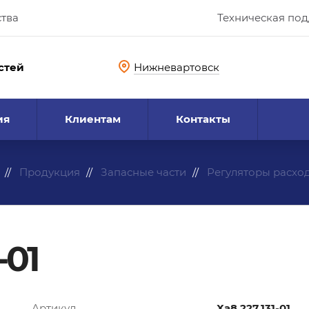
ства
Техническая по
стей
Нижневартовск
ия
Клиентам
Контакты
Продукция
Запасные части
Регуляторы расхо
-01
Артикул
Ха8.227.131-01