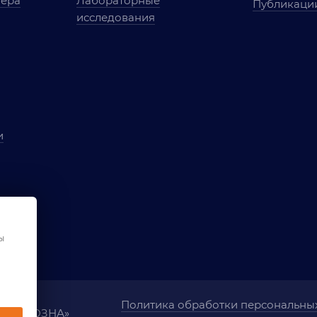
мера
Лабораторные
Публикаци
исследования
и
ы
чества
ования
ы
Политика обработки персональны
ания «ОЗНА»