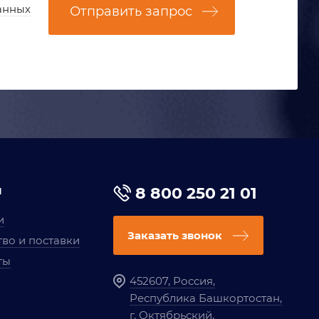
анных
Отправить запрос
я
8 800 250 21 01
и
Заказать звонок
во и поставки
ты
452607, Россия,
Республика Башкортостан,
г. Октябрьский,