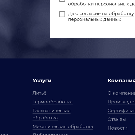
обработки персональных д
Даю
согласие на обработку
персональных данных
Услуги
Компани
Литьё
О компани
Термообработка
Производст
Гальваническая
Сертифика
обработка
Отзывы
Механическая обработка
Новости