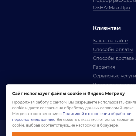
Подбор расходо
ОЗНА-МассПро
Клиентам
Заказ на сайте
Способы оплаты
Способы доставк
Гарантия
Сервисные услуги
Вопросы и ответ
Условия сотрудни
Сайт использует файлы cookie и Яндекс Метрику
Правила использ
Продолжая работу с сайтом, Вы разрешаете использовать файл
cookie и даете согласие на обработку данных сервисом Яндекс
Метрика в соответствии с
Политикой в отношении обработки
персональных данных
. Вы можете отказаться от использования
cookie, выбрав соответствующие настройки в браузере.
1958-2026 ©
Комп