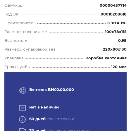
OEM-код
00000457714
Код ОКП
00010208618
Производитель
ОЗНА-ИС
Размеры изделия, мм
100x78x115
Вес нетто, кг
0.98
Размеры с упаковкой, мм
220x80x130
Упаковка
Коробка картонная
Срок службы
120 мес
Вентиль ВИ02.00.000
нет в наличии
60 дней
срок отгрузки
70 дней
срок доставки в город