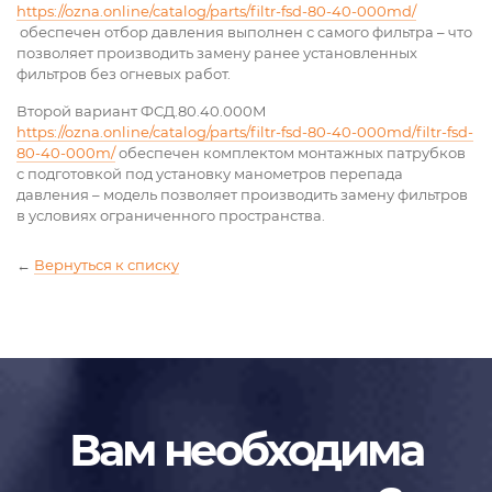
https://ozna.online/catalog/parts/filtr-fsd-80-40-000md/
обеспечен отбор давления выполнен с самого фильтра – что
позволяет производить замену ранее установленных
фильтров без огневых работ.
Второй вариант ФСД.80.40.000М
https://ozna.online/catalog/parts/filtr-fsd-80-40-000md/filtr-fsd-
80-40-000m/
обеспечен комплектом монтажных патрубков
с подготовкой под установку манометров перепада
давления – модель позволяет производить замену фильтров
в условиях ограниченного пространства.
←
Вернуться к списку
Вам необходима