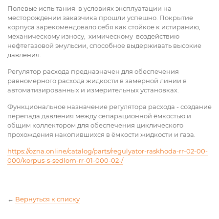
Полевые испытания в условиях эксплуатации на
месторождении заказчика прошли успешно. Покрытие
корпуса зарекомендовало себя как стойкое к истиранию,
механическому износу, химическому воздействию
нефтегазовой эмульсии, способное выдерживать высокие
давления.
Регулятор расхода предназначен для обеспечения
равномерного расхода жидкости в замерной линии в
автоматизированных и измерительных установках.
Функциональное назначение регулятора расхода - создание
перепада давления между сепарационной ёмкостью и
общим коллектором для обеспечения циклического
прохождения накопившихся в ёмкости жидкости и газа.
https://ozna.online/catalog/parts/regulyator-raskhoda-rr-02-00-
000/korpus-s-sedlom-rr-01-000-02-/
←
Вернуться к списку