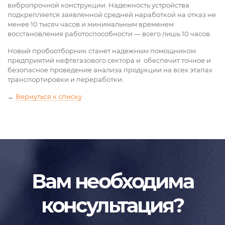
вибропрочной конструкции. Надежность устройства
подкрепляется заявленной средней наработкой на отказ не
менее 10 тысяч часов и минимальным временем
восстановления работоспособности — всего лишь 10 часов.
Новый пробоотборник станет надежным помощником
предприятий нефтегазового сектора и обеспечит точное и
безопасное проведение анализа продукции на всех этапах
транспортировки и переработки.
←
Вернуться к списку
Вам необходима
консультация?